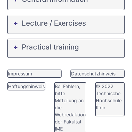
Lecture / Exercises
Practical training
Impressum
Datenschutzhinweis
Haftungshinweis
Bei Fehlern,
© 2022
bitte
Technische
Mitteilung an
Hochschule
die
Köln
Webredaktion
der Fakultät
IME