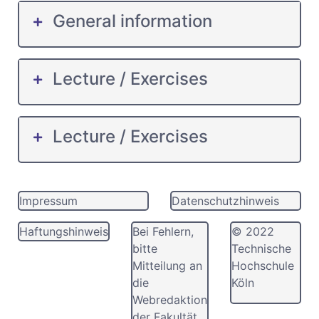
General information
Lecture / Exercises
Lecture / Exercises
Impressum
Datenschutzhinweis
Haftungshinweis
Bei Fehlern,
© 2022
bitte
Technische
Mitteilung an
Hochschule
die
Köln
Webredaktion
der Fakultät