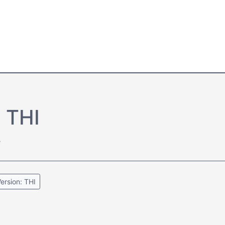
 THI
e
ersion: THI