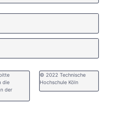
bitte
© 2022 Technische
n die
Hochschule Köln
n der