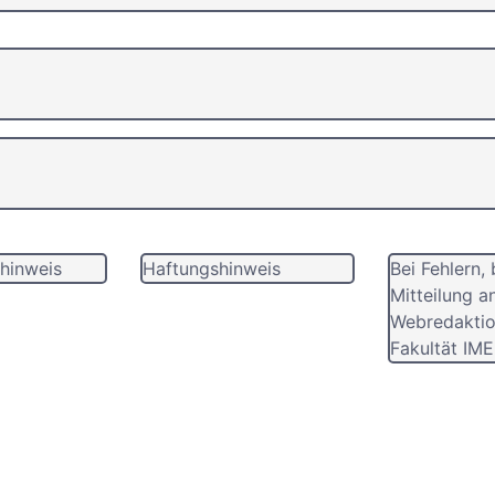
hinweis
Haftungshinweis
Bei Fehlern, 
Mitteilung a
Webredaktio
Fakultät IME