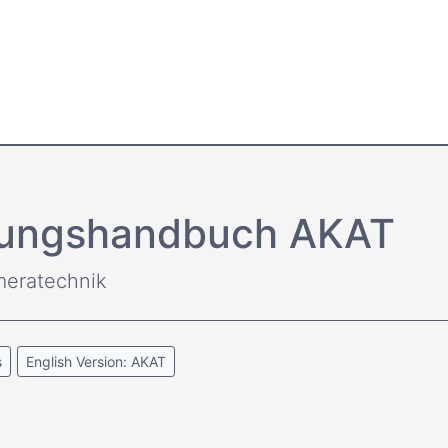
ltungs­handbuch AKAT
meratechnik
s
English Version: AKAT