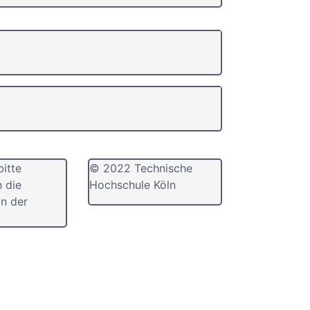
bitte
© 2022 Technische
n die
Hochschule Köln
n der