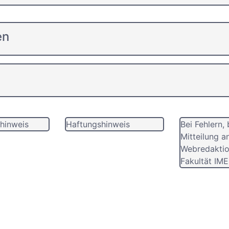
en
hinweis
Haftungshinweis
Bei Fehlern, 
Mitteilung a
Webredaktio
Fakultät IME