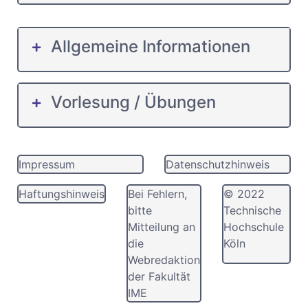
Allgemeine Informationen
Vorlesung / Übungen
Impressum
Datenschutzhinweis
Haftungshinweis
Bei Fehlern,
© 2022
bitte
Technische
Mitteilung an
Hochschule
die
Köln
Webredaktion
der Fakultät
IME