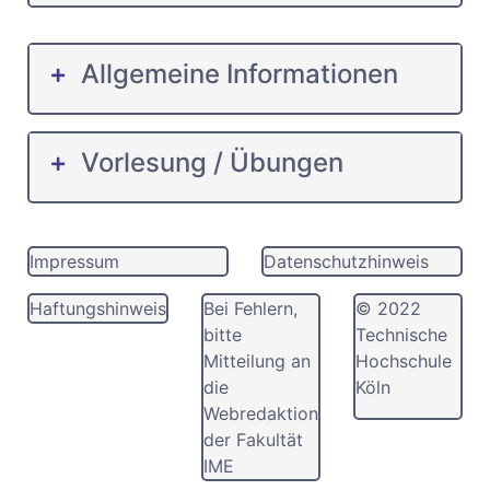
Allgemeine Informationen
Vorlesung / Übungen
Impressum
Datenschutzhinweis
Haftungshinweis
Bei Fehlern,
© 2022
bitte
Technische
Mitteilung an
Hochschule
die
Köln
Webredaktion
der Fakultät
IME