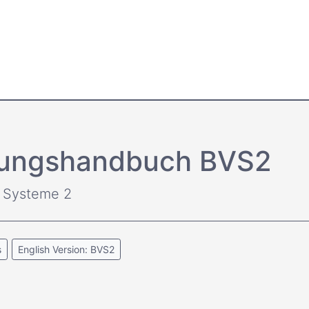
ltungs­handbuch BVS2
e Systeme 2
s
English Version: BVS2