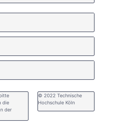
bitte
© 2022 Technische
n die
Hochschule Köln
n der