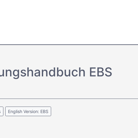
tungs­handbuch EBS
s
English Version: EBS