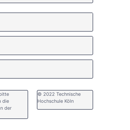
bitte
© 2022 Technische
n die
Hochschule Köln
n der