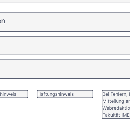
en
hinweis
Haftungshinweis
Bei Fehlern, 
Mitteilung a
Webredaktio
Fakultät IME