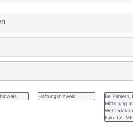
en
hinweis
Haftungshinweis
Bei Fehlern, 
Mitteilung a
Webredaktio
Fakultät IME