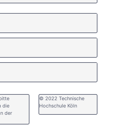
bitte
© 2022 Technische
n die
Hochschule Köln
n der