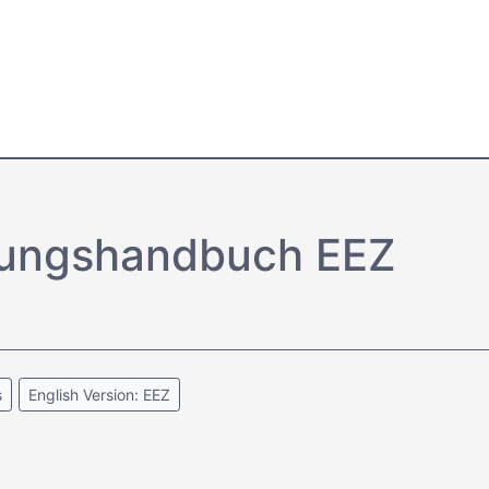
tungs­handbuch EEZ
s
English Version: EEZ