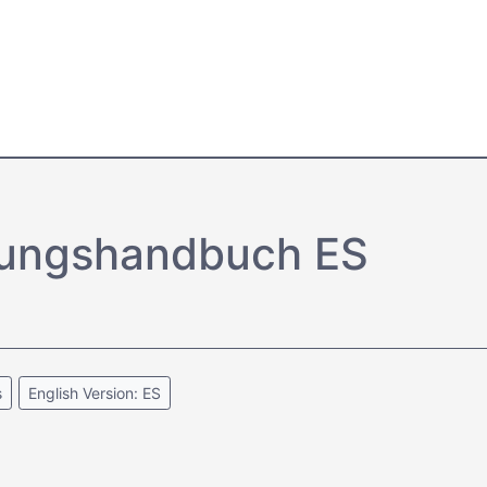
tungs­handbuch ES
s
English Version: ES