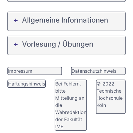
Allgemeine Informationen
Vorlesung / Übungen
Impressum
Datenschutzhinweis
Haftungshinweis
Bei Fehlern,
© 2022
bitte
Technische
Mitteilung an
Hochschule
die
Köln
Webredaktion
der Fakultät
IME