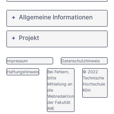
Allgemeine Informationen
Projekt
Impressum
Datenschutzhinweis
Haftungshinweis
Bei Fehlern,
© 2022
bitte
Technische
Mitteilung an
Hochschule
die
Köln
Webredaktion
der Fakultät
IME