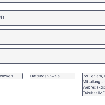
en
hinweis
Haftungshinweis
Bei Fehlern, 
Mitteilung a
Webredaktio
Fakultät IME