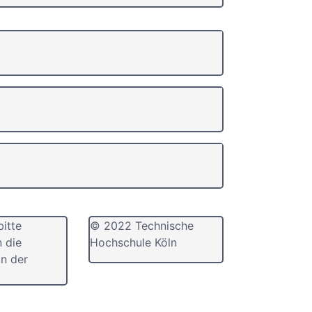
bitte
© 2022 Technische
n die
Hochschule Köln
n der