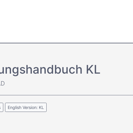
tungs­handbuch KL
AD
s
English Version: KL