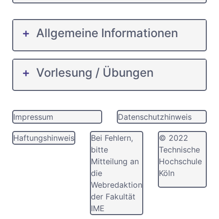
Allgemeine Informationen
Vorlesung / Übungen
Impressum
Datenschutzhinweis
Haftungshinweis
Bei Fehlern,
© 2022
bitte
Technische
Mitteilung an
Hochschule
die
Köln
Webredaktion
der Fakultät
IME