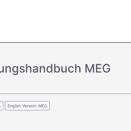
ltungs­handbuch MEG
s
English Version: MEG