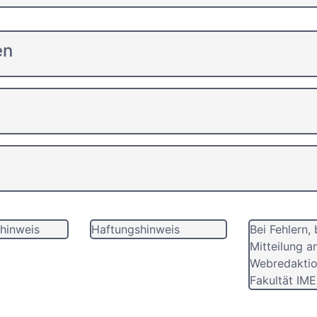
en
hinweis
Haftungshinweis
Bei Fehlern, 
Mitteilung a
Webredaktio
Fakultät IME