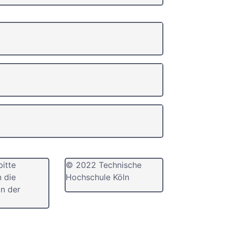
bitte
© 2022 Technische
n die
Hochschule Köln
n der