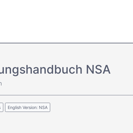
ltungs­handbuch NSA
n
s
English Version: NSA