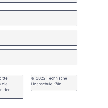
bitte
© 2022 Technische
n die
Hochschule Köln
n der