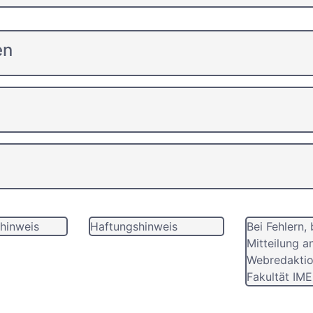
en
hinweis
Haftungshinweis
Bei Fehlern, 
Mitteilung a
Webredaktio
Fakultät IME