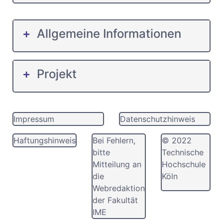
Allgemeine Informationen
Projekt
Impressum
Datenschutzhinweis
Haftungshinweis
Bei Fehlern,
© 2022
bitte
Technische
Mitteilung an
Hochschule
die
Köln
Webredaktion
der Fakultät
IME