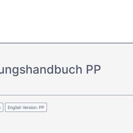
tungs­handbuch PP
s
English Version: PP