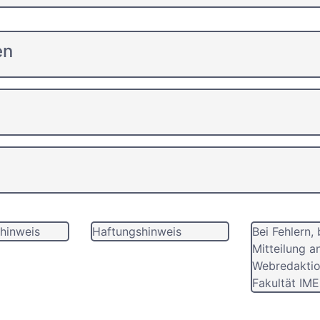
en
hinweis
Haftungshinweis
Bei Fehlern, 
Mitteilung a
Webredaktio
Fakultät IME