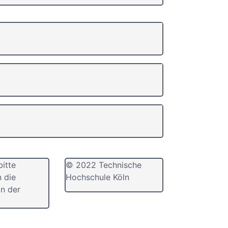
bitte
© 2022 Technische
n die
Hochschule Köln
n der