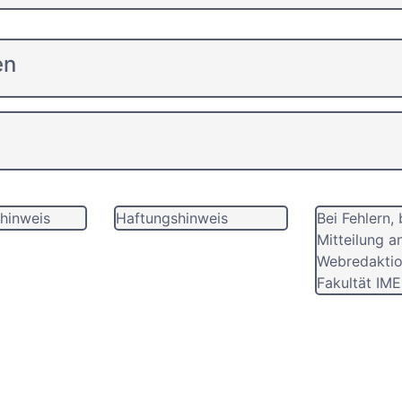
en
hinweis
Haftungshinweis
Bei Fehlern, 
Mitteilung a
Webredaktio
Fakultät IME