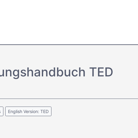
tungs­handbuch TED
s
English Version: TED