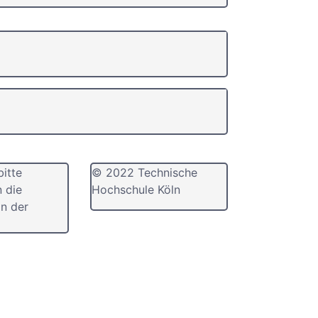
bitte
© 2022 Technische
n die
Hochschule Köln
n der