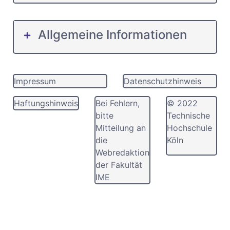
Allgemeine Informationen
Impressum
Datenschutzhinweis
Haftungshinweis
Bei Fehlern,
© 2022
bitte
Technische
Mitteilung an
Hochschule
die
Köln
Webredaktion
der Fakultät
IME