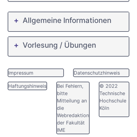
Allgemeine Informationen
Vorlesung / Übungen
Impressum
Datenschutzhinweis
Haftungshinweis
Bei Fehlern,
© 2022
bitte
Technische
Mitteilung an
Hochschule
die
Köln
Webredaktion
der Fakultät
IME