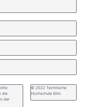
bitte
© 2022 Technische
n die
Hochschule Köln
n der