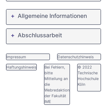
Allgemeine Informationen
Abschlussarbeit
Impressum
Datenschutzhinweis
Haftungshinweis
Bei Fehlern,
© 2022
bitte
Technische
Mitteilung an
Hochschule
die
Köln
Webredaktion
der Fakultät
IME