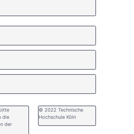
bitte
© 2022 Technische
n die
Hochschule Köln
n der