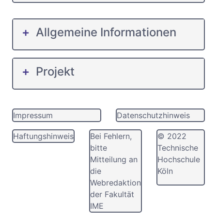
Allgemeine Informationen
Projekt
Impressum
Datenschutzhinweis
Haftungshinweis
Bei Fehlern,
© 2022
bitte
Technische
Mitteilung an
Hochschule
die
Köln
Webredaktion
der Fakultät
IME