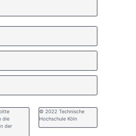
bitte
© 2022 Technische
n die
Hochschule Köln
n der