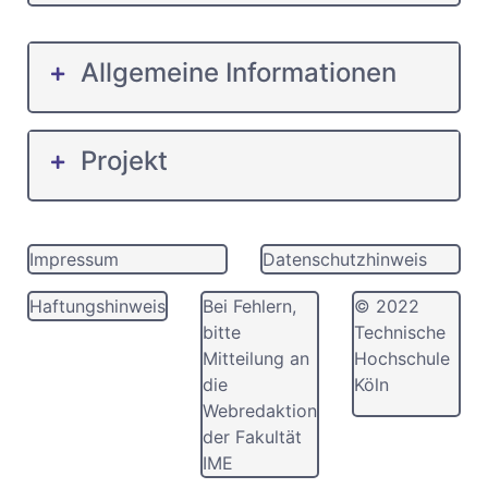
Allgemeine Informationen
Projekt
Impressum
Datenschutzhinweis
Haftungshinweis
Bei Fehlern,
© 2022
bitte
Technische
Mitteilung an
Hochschule
die
Köln
Webredaktion
der Fakultät
IME