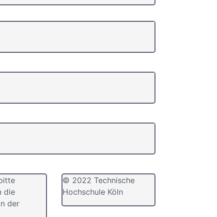
bitte
© 2022 Technische
n die
Hochschule Köln
n der