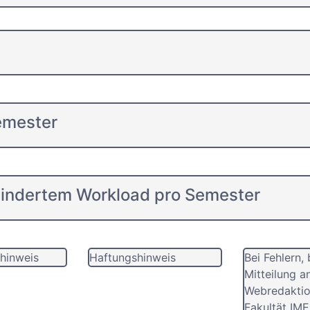
emester
mindertem Workload pro Semester
hinweis
Haftungshinweis
Bei Fehlern, 
Mitteilung a
Webredaktio
Fakultät IME