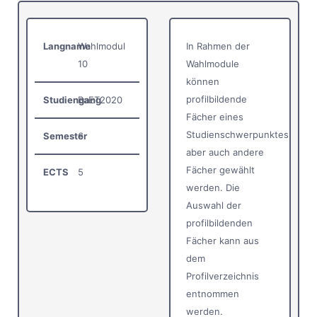
Langname
Wahlmodul
In Rahmen der
10
Wahlmodule
können
profilbildende
Studiengang
BaET2020
Fächer eines
Studienschwerpunktes,
Semester
6
aber auch andere
Fächer gewählt
ECTS
5
werden. Die
Auswahl der
profilbildenden
Fächer kann aus
dem
Profilverzeichnis
entnommen
werden.