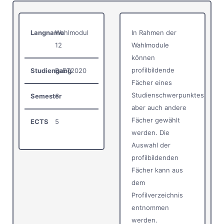
Langname
Wahlmodul
In Rahmen der
12
Wahlmodule
können
profilbildende
Studiengang
BaET2020
Fächer eines
Studienschwerpunktes,
Semester
6
aber auch andere
Fächer gewählt
ECTS
5
werden. Die
Auswahl der
profilbildenden
Fächer kann aus
dem
Profilverzeichnis
entnommen
werden.