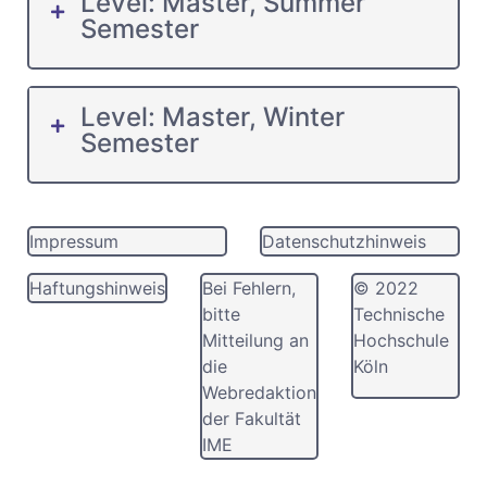
Level: Master, Summer
Semester
Level: Master, Winter
Semester
Impressum
Datenschutzhinweis
Haftungshinweis
Bei Fehlern,
© 2022
bitte
Technische
Mitteilung an
Hochschule
die
Köln
Webredaktion
der Fakultät
IME