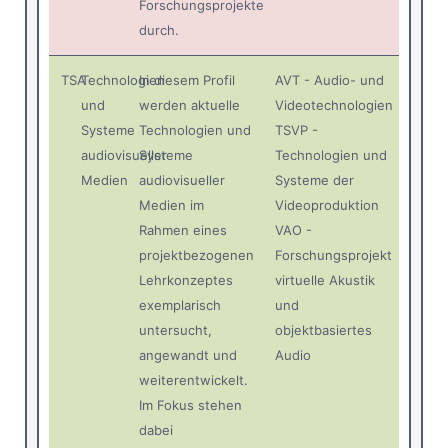
Forschungsprojekte
durch.
TSA
Technologien
In diesem Profil
AVT - Audio- und
und
werden aktuelle
Videotechnologien
Systeme
Technologien und
TSVP -
audiovisueller
Systeme
Technologien und
Medien
audiovisueller
Systeme der
Medien im
Videoproduktion
Rahmen eines
VAO -
projektbezogenen
Forschungsprojekt
Lehrkonzeptes
virtuelle Akustik
exemplarisch
und
untersucht,
objektbasiertes
angewandt und
Audio
weiterentwickelt.
Im Fokus stehen
dabei