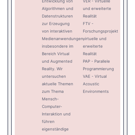
Entwicklung von
VER - Virtuelle
Algorithmen und
und erweiterte
Datenstrukturen
Realität
zur Erzeugung
FTV -
von interaktiven
Forschungsprojekt
Medienanwendungen,
virtuelle und
insbesondere im
erweiterte
Bereich Virtual
Realität
und Augmented
PAP - Parallele
Reality. Wir
Programmierung
untersuchen
VAE - Virtual
aktuelle Themen
Acoustic
zum Thema
Environments
Mensch-
Computer-
Interaktion und
führen
eigenständige