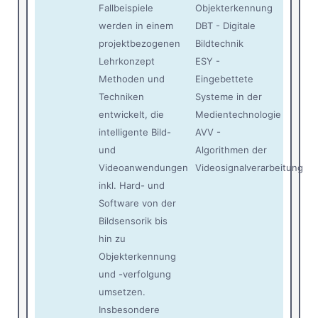
Fallbeispiele
Objekterkennung
werden in einem
DBT - Digitale
projektbezogenen
Bildtechnik
Lehrkonzept
ESY -
Methoden und
Eingebettete
Techniken
Systeme in der
entwickelt, die
Medientechnologie
intelligente Bild-
AVV -
und
Algorithmen der
Videoanwendungen
Videosignalverarbeitung
inkl. Hard- und
Software von der
Bildsensorik bis
hin zu
Objekterkennung
und -verfolgung
umsetzen.
Insbesondere