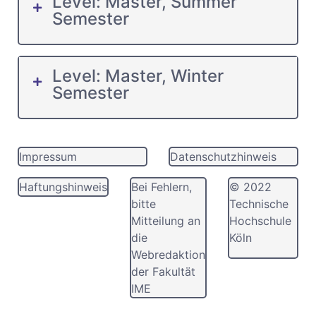
Level: Master, Summer
Semester
Level: Master, Winter
Semester
Impressum
Datenschutzhinweis
Haftungshinweis
Bei Fehlern,
© 2022
bitte
Technische
Mitteilung an
Hochschule
die
Köln
Webredaktion
der Fakultät
IME