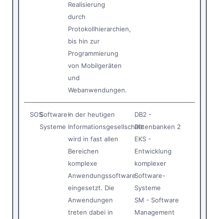
Realisierung
durch
Protokollhierarchien,
bis hin zur
Programmierung
von Mobilgeräten
und
Webanwendungen.
SOS
Software-
In der heutigen
DB2 -
Systeme
Informationsgesellschaft
Datenbanken 2
wird in fast allen
EKS -
Bereichen
Entwicklung
komplexe
komplexer
Anwendungssoftware
Software-
eingesetzt. Die
Systeme
Anwendungen
SM - Software
treten dabei in
Management