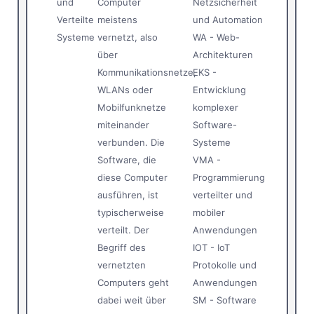
und
Computer
Netzsicherheit
Verteilte
meistens
und Automation
Systeme
vernetzt, also
WA - Web-
über
Architekturen
Kommunikationsnetze,
EKS -
WLANs oder
Entwicklung
Mobilfunknetze
komplexer
miteinander
Software-
verbunden. Die
Systeme
Software, die
VMA -
diese Computer
Programmierung
ausführen, ist
verteilter und
typischerweise
mobiler
verteilt. Der
Anwendungen
Begriff des
IOT - IoT
vernetzten
Protokolle und
Computers geht
Anwendungen
dabei weit über
SM - Software