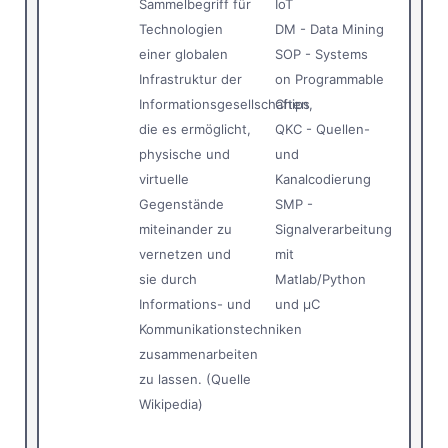
Sammelbegriff für
IoT
Technologien
DM - Data Mining
einer globalen
SOP - Systems
Infrastruktur der
on Programmable
Informationsgesellschaften,
Chips
die es ermöglicht,
QKC - Quellen-
physische und
und
virtuelle
Kanalcodierung
Gegenstände
SMP -
miteinander zu
Signalverarbeitung
vernetzen und
mit
sie durch
Matlab/Python
Informations- und
und µC
Kommunikationstechniken
zusammenarbeiten
zu lassen. (Quelle
Wikipedia)