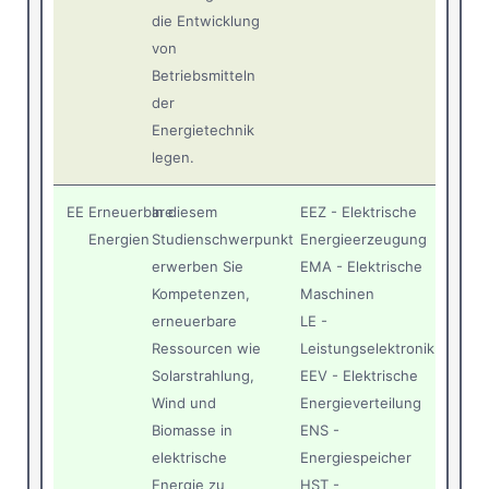
die Entwicklung
von
Betriebsmitteln
der
Energietechnik
legen.
EE
Erneuerbare
In diesem
EEZ - Elektrische
Energien
Studienschwerpunkt
Energieerzeugung
erwerben Sie
EMA - Elektrische
Kompetenzen,
Maschinen
erneuerbare
LE -
Ressourcen wie
Leistungselektronik
Solarstrahlung,
EEV - Elektrische
Wind und
Energieverteilung
Biomasse in
ENS -
elektrische
Energiespeicher
Energie zu
HST -