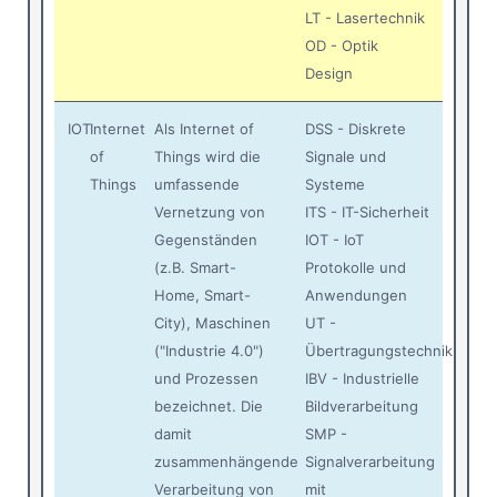
LT - Lasertechnik
OD - Optik
Design
IOT
Internet
Als Internet of
DSS - Diskrete
of
Things wird die
Signale und
Things
umfassende
Systeme
Vernetzung von
ITS - IT-Sicherheit
Gegenständen
IOT - IoT
(z.B. Smart-
Protokolle und
Home, Smart-
Anwendungen
City), Maschinen
UT -
("Industrie 4.0")
Übertragungstechnik
und Prozessen
IBV - Industrielle
bezeichnet. Die
Bildverarbeitung
damit
SMP -
zusammenhängende
Signalverarbeitung
Verarbeitung von
mit