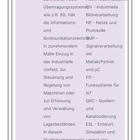
Übertragungssysteme,
IBV - Industrielle
wie z.B. 5G, hält
Bildverarbeitung
die Informations-
NP - Netze und
und
Protokolle
Kommunikationstechnik
SMP -
in zunehmendem
Signalverarbeitung
Maße Einzug in
mit
das industrielle
Matlab/Python
Umfeld, zur
und µC
Steuerung und
FIT -
Regelung von
Funksysteme für
Maschinen oder
IoT
zur Erfassung
QKC - Quellen-
und Verwaltung
und
von
Kanalcodierung
Lagerbeständen.
ESL - Entwurf,
In diesem
Simulation und
Studienschwerpunkt
Layout von