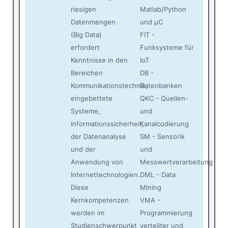
riesigen
Matlab/Python
Datenmengen
und µC
(Big Data)
FIT -
erfordert
Funksysteme für
Kenntnisse in den
IoT
Bereichen
DB -
Kommunikationstechnik,
Datenbanken
eingebettete
QKC - Quellen-
Systeme,
und
Informationssicherheit,
Kanalcodierung
der Datenanalyse
SM - Sensorik
und der
und
Anwendung von
Messwertverarbeitung
Internettechnologien.
DML - Data
Diese
Mining
Kernkompetenzen
VMA -
werden im
Programmierung
Studienschwerpunkt
verteilter und