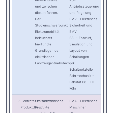
unsere Städte
ASR -
und zwischen
Antriebssteuerung
diesen fahren.
und Regelung
Der
EMV - Elektrische
Studienschwerpunkt
Sicherheit und
Elektromobilität
EMV
beleuchtet
ESL - Entwurf,
hierfür die
Simulation und
Grundlagen der
Layout von
elektrischen
Schaltungen
Fahrzeugantriebstechnik.
SN -
Schaltnetzteile
Fahrmechanik -
Fakutät 08 - TH
Köln
EP
Elektrotechnisches
Elektrotechnische
EMA - Elektrische
Produktdesign
Produkte
Maschinen