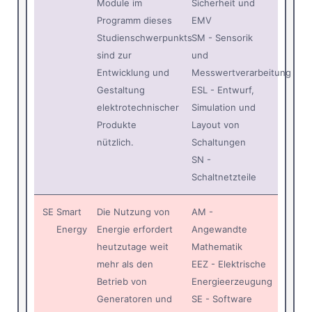
Module im
Sicherheit und
Programm dieses
EMV
Studienschwerpunkts
SM - Sensorik
sind zur
und
Entwicklung und
Messwertverarbeitung
Gestaltung
ESL - Entwurf,
elektrotechnischer
Simulation und
Produkte
Layout von
nützlich.
Schaltungen
SN -
Schaltnetzteile
SE
Smart
Die Nutzung von
AM -
Energy
Energie erfordert
Angewandte
heutzutage weit
Mathematik
mehr als den
EEZ - Elektrische
Betrieb von
Energieerzeugung
Generatoren und
SE - Software