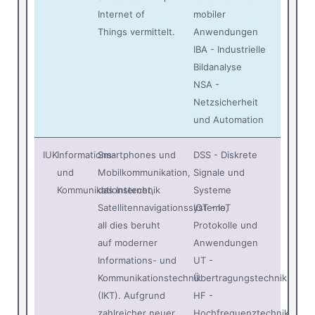
Internet of
mobiler
Things vermittelt.
Anwendungen
IBA - Industrielle
Bildanalyse
NSA -
Netzsicherheit
und Automation
IUK
Informations-
Smartphones und
DSS - Diskrete
und
Mobilkommunikation,
Signale und
Kommunikationstechnik
das Internet,
Systeme
Satellitennavigationssysteme,
IOT - IoT
all dies beruht
Protokolle und
auf moderner
Anwendungen
Informations- und
UT -
Kommunikationstechnik
Übertragungstechnik
(IKT). Aufgrund
HF -
zahlreicher neuer
Hochfrequenztechnik