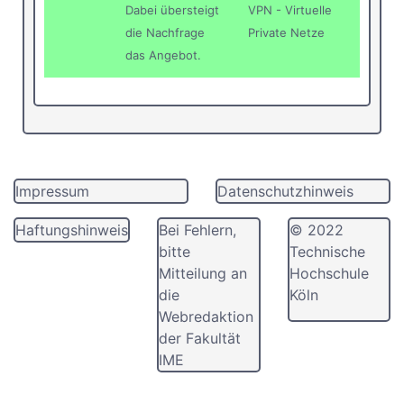
Dabei übersteigt
VPN - Virtuelle
die Nachfrage
Private Netze
das Angebot.
Impressum
Datenschutzhinweis
Haftungshinweis
Bei Fehlern,
© 2022
bitte
Technische
Mitteilung an
Hochschule
die
Köln
Webredaktion
der Fakultät
IME