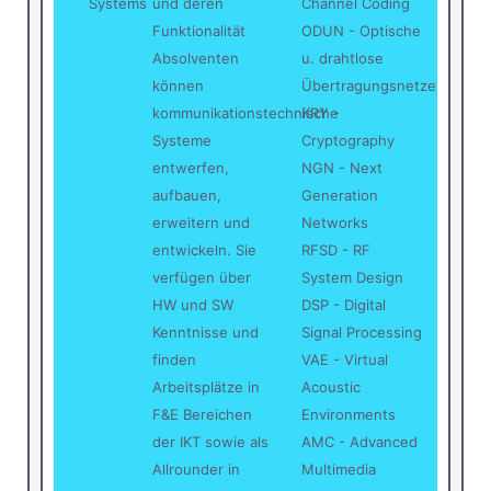
Systems
und deren
Channel Coding
Funktionalität
ODUN - Optische
Absolventen
u. drahtlose
können
Übertragungsnetze
kommunikationstechnische
KRY -
Systeme
Cryptography
entwerfen,
NGN - Next
aufbauen,
Generation
erweitern und
Networks
entwickeln. Sie
RFSD - RF
verfügen über
System Design
HW und SW
DSP - Digital
Kenntnisse und
Signal Processing
finden
VAE - Virtual
Arbeitsplätze in
Acoustic
F&E Bereichen
Environments
der IKT sowie als
AMC - Advanced
Allrounder in
Multimedia