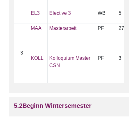
EL3
Elective 3
WB
5
≤
MAA
Masterarbeit
PF
27
3
KOLL
Kolloquium Master
PF
3
CSN
Beginn Wintersemester