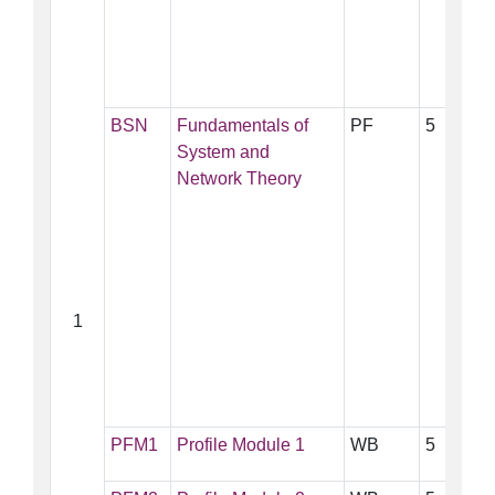
BSN
Fundamentals of
PF
5
System and
Network Theory
1
PFM1
Profile Module 1
WB
5
≤