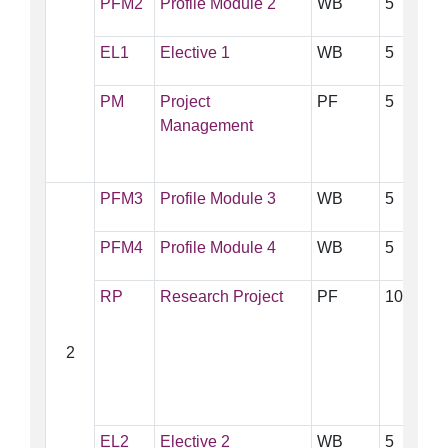
PFM2
Profile Module 2
WB
5
≤
EL1
Elective 1
WB
5
≤
PM
Project
PF
5
Management
PFM3
Profile Module 3
WB
5
≤
PFM4
Profile Module 4
WB
5
≤
RP
Research Project
PF
10
2
EL2
Elective 2
WB
5
≤