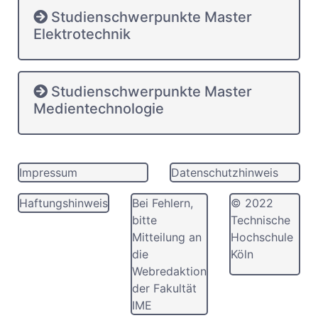
Studienschwerpunkte Master
Elektrotechnik
Studienschwerpunkte Master
Medientechnologie
Impressum
Datenschutzhinweis
Haftungshinweis
Bei Fehlern,
© 2022
bitte
Technische
Mitteilung an
Hochschule
die
Köln
Webredaktion
der Fakultät
IME