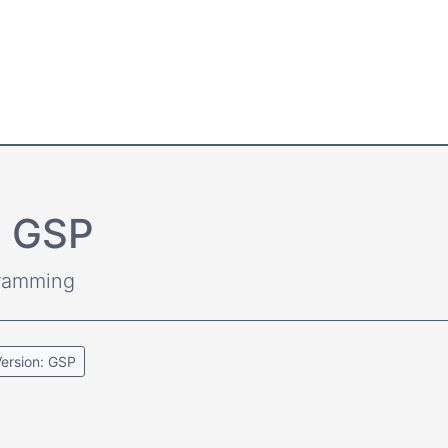
l GSP
gramming
ersion: GSP