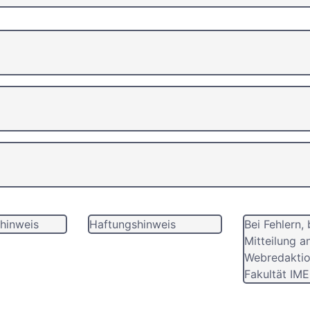
hinweis
Haftungshinweis
Bei Fehlern, 
Mitteilung a
Webredaktio
Fakultät IME