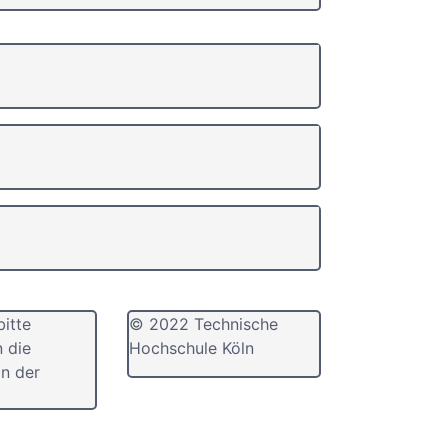
bitte
© 2022 Technische
n die
Hochschule Köln
n der