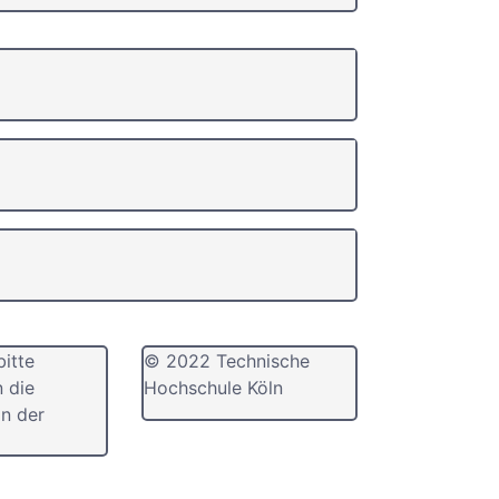
bitte
© 2022 Technische
n die
Hochschule Köln
n der