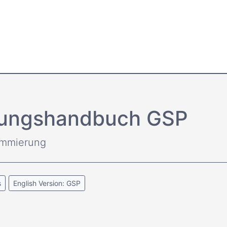
ltungs­handbuch GSP
ammierung
s
English Version: GSP