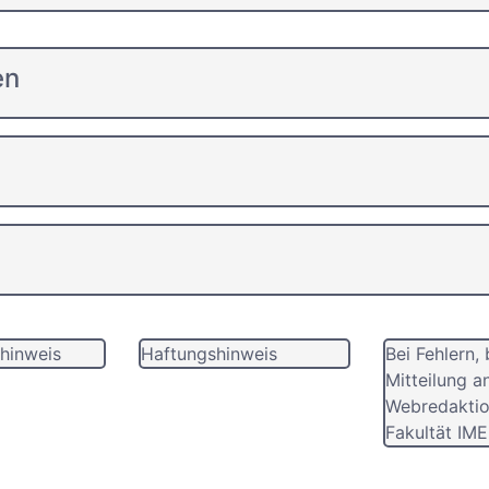
en
hinweis
Haftungshinweis
Bei Fehlern, 
Mitteilung a
Webredaktio
Fakultät IME