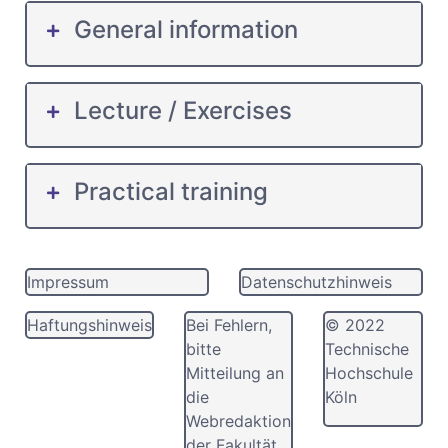
General information
Lecture / Exercises
Practical training
Impressum
Datenschutzhinweis
Haftungshinweis
Bei Fehlern,
© 2022
bitte
Technische
Mitteilung an
Hochschule
die
Köln
Webredaktion
der Fakultät