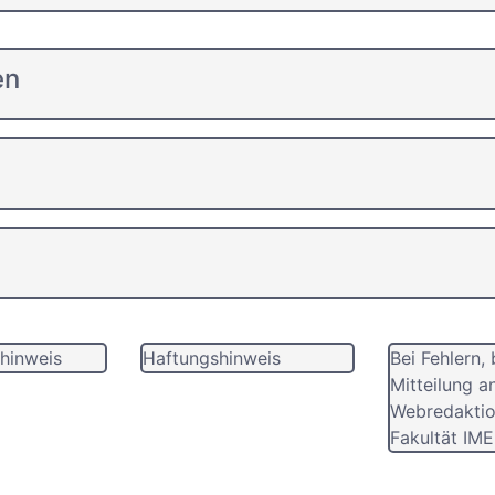
en
hinweis
Haftungshinweis
Bei Fehlern, 
Mitteilung a
Webredaktio
Fakultät IME