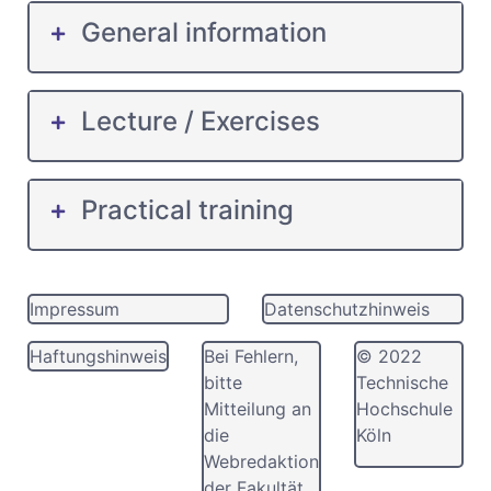
General information
Lecture / Exercises
Practical training
Impressum
Datenschutzhinweis
Haftungshinweis
Bei Fehlern,
© 2022
bitte
Technische
Mitteilung an
Hochschule
die
Köln
Webredaktion
der Fakultät