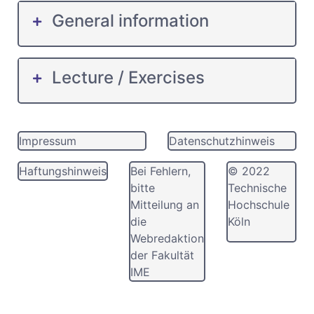
General information
Lecture / Exercises
Impressum
Datenschutzhinweis
Haftungshinweis
Bei Fehlern,
© 2022
bitte
Technische
Mitteilung an
Hochschule
die
Köln
Webredaktion
der Fakultät
IME