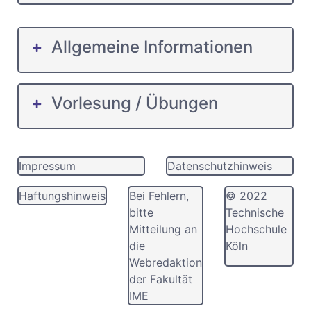
Allgemeine Informationen
Vorlesung / Übungen
Impressum
Datenschutzhinweis
Haftungshinweis
Bei Fehlern,
© 2022
bitte
Technische
Mitteilung an
Hochschule
die
Köln
Webredaktion
der Fakultät
IME