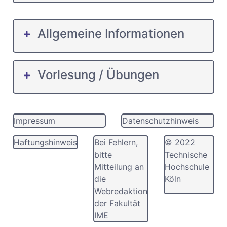
Allgemeine Informationen
Vorlesung / Übungen
Impressum
Datenschutzhinweis
Haftungshinweis
Bei Fehlern,
© 2022
bitte
Technische
Mitteilung an
Hochschule
die
Köln
Webredaktion
der Fakultät
IME