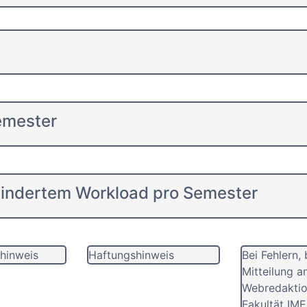
emester
mindertem Workload pro Semester
hinweis
Haftungshinweis
Bei Fehlern, 
Mitteilung a
Webredaktio
Fakultät IME