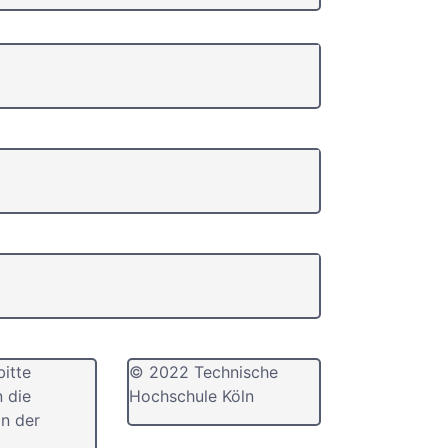
bitte
© 2022 Technische
n die
Hochschule Köln
n der