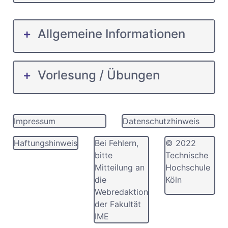
Allgemeine Informationen
Vorlesung / Übungen
Impressum
Datenschutzhinweis
Haftungshinweis
Bei Fehlern,
© 2022
bitte
Technische
Mitteilung an
Hochschule
die
Köln
Webredaktion
der Fakultät
IME