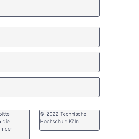
bitte
© 2022 Technische
n die
Hochschule Köln
n der