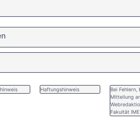
en
hinweis
Haftungshinweis
Bei Fehlern, 
Mitteilung a
Webredaktio
Fakultät IME