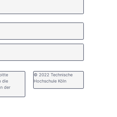
bitte
© 2022 Technische
n die
Hochschule Köln
n der